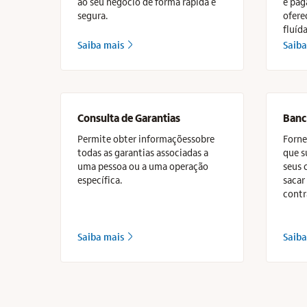
ao seu negócio de forma rápida e
e pag
segura.
ofere
fluída
Saiba mais
Saiba
seta_direita
Consulta de Garantias
Banc
Permite obter informaçõessobre
Forne
todas as garantias associadas a
que s
uma pessoa ou a uma operação
seus 
específica.
sacar
contr
Saiba mais
Saiba
seta_direita