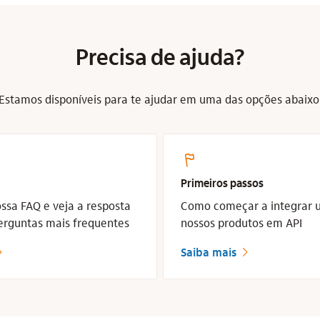
Precisa de ajuda?
Estamos disponíveis para te ajudar em uma das opções abaixo
start_flag_base
Primeiros passos
ssa FAQ e veja a resposta
Como começar a integrar 
erguntas mais frequentes
nossos produtos em API
Saiba mais
eita
seta_direita