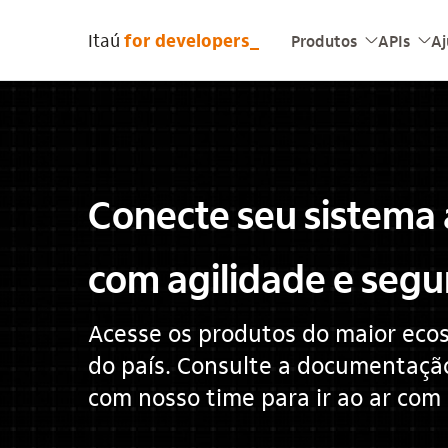
Itaú
for developers_
Produtos
APIs
A
seta_baixo
seta_baixo
Conecte seu sistema 
com agilidade e segu
Acesse os produtos do maior ecos
do país. Consulte a documentaçã
com nosso time para ir ao ar com 