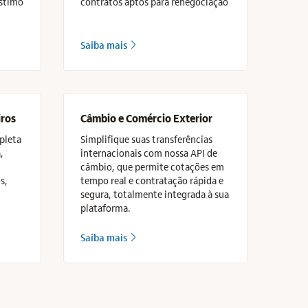
éstimo
contratos aptos para renegociação
Saiba mais
seta_direita
iros
Câmbio e Comércio Exterior
pleta
Simplifique suas transferências
,
internacionais com nossa API de
câmbio, que permite cotações em
s,
tempo real e contratação rápida e
segura, totalmente integrada à sua
plataforma.
Saiba mais
seta_direita