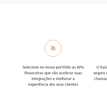
app_store_base
Selecione no nosso portfólio as APIs
O Ita
financeiras que vão acelerar suas
seguro 
integrações e melhorar a
chamada
experiência dos seus clientes