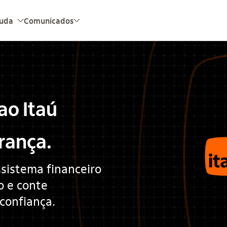
juda
Comunicados
seta_baixo
seta_baixo
ao Itaú
rança.
sistema financeiro
o e conte
confiança.