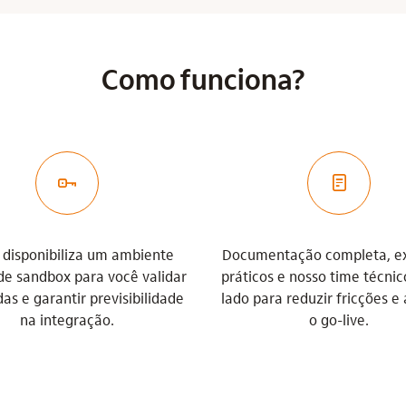
Como funciona?
chave_outline
doc_base
ú disponibiliza um ambiente
Documentação completa, e
de sandbox para você validar
práticos e nosso time técnic
s e garantir previsibilidade
lado para reduzir fricções e
na integração.
o go-live.