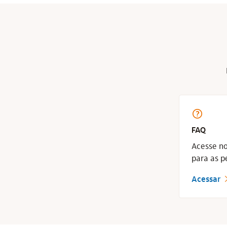
ajuda_outline
FAQ
Acesse no
para as p
Acessar
seta_dir