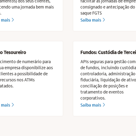
amentos) dos seus clientes,
facilitar as jornadas de empr
cendo uma jornada bem mais
consignado e antecipação do
.
saque FGTS
 mais
Saiba mais
seta_direita
seta_direita
o Tesoureiro
Fundos: Custódia de Terce
cimento de numerário para
APIs seguras para gestão com
ua empresa disponibilize aos
de fundos, incluindo custódia
clientes a possibilidade de
controladoria, administração
 recursos nos ATMs
fiduciária, liquidação de ativo
atados.
conciliação de posições e
tratamento de eventos
corporativos.
 mais
Saiba mais
seta_direita
seta_direita